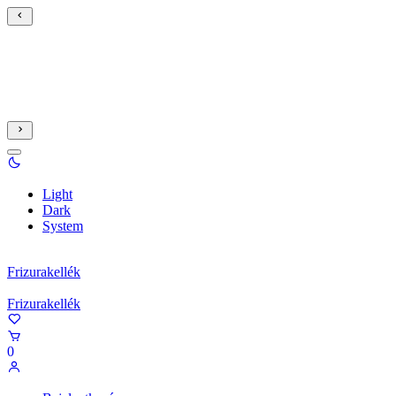
Light
Dark
System
Frizurakellék
Frizurakellék
0