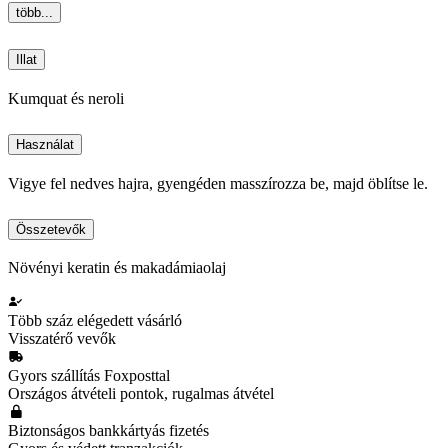
több...
Illat
Kumquat és neroli
Használat
Vigye fel nedves hajra, gyengéden masszírozza be, majd öblítse le.
Összetevők
Növényi keratin és makadámiaolaj
Több száz elégedett vásárló
Visszatérő vevők
Gyors szállítás Foxposttal
Országos átvételi pontok, rugalmas átvétel
Biztonságos bankkártyás fizetés