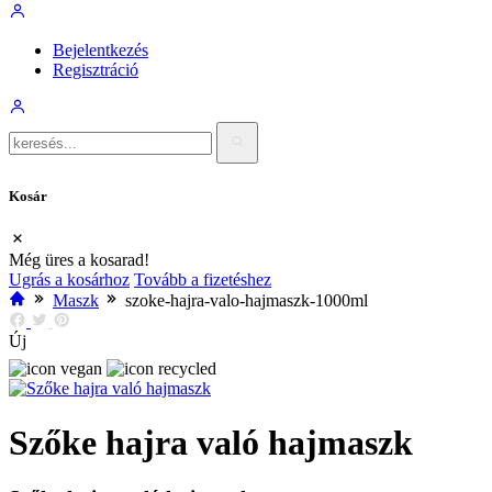
Bejelentkezés
Regisztráció
Kosár
Még üres a kosarad!
Ugrás a kosárhoz
Tovább a fizetéshez
Maszk
szoke-hajra-valo-hajmaszk-1000ml
Új
Szőke hajra való hajmaszk