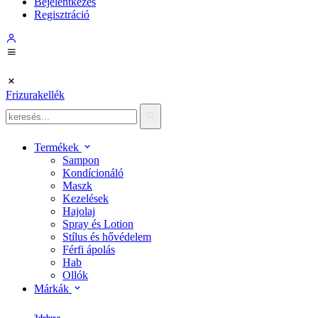
Bejelentkezés
Regisztráció
Frizurakellék
Termékek
Sampon
Kondícionáló
Maszk
Kezelések
Hajolaj
Spray és Lotion
Stílus és hővédelem
Férfi ápolás
Hab
Ollók
Márkák
3deluxe