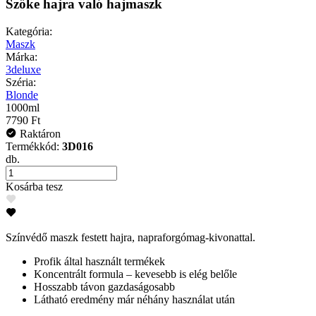
Szőke hajra való hajmaszk
Kategória:
Maszk
Márka:
3deluxe
Széria:
Blonde
1000ml
7790 Ft
Raktáron
Termékkód:
3D016
db.
Kosárba tesz
Színvédő maszk festett hajra, napraforgómag-kivonattal.
Profik által használt termékek
Koncentrált formula – kevesebb is elég belőle
Hosszabb távon gazdaságosabb
Látható eredmény már néhány használat után