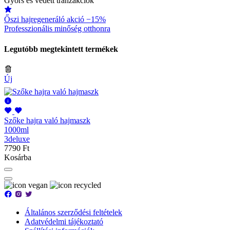
Gyors és védett tranzakciók
Őszi hajregeneráló akció −15%
Professzionális minőség otthonra
Legutóbb megtekintett termékek
Új
Szőke hajra való hajmaszk
1000ml
3deluxe
7790 Ft
Kosárba
Általános szerződési feltételek
Adatvédelmi tájékoztató