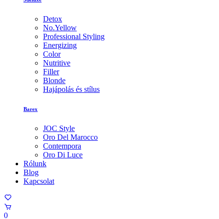
Detox
No.Yellow
Professional Styling
Energizing
Color
Nutritive
Filler
Blonde
Hajápolás és stílus
Barex
JOC Style
Oro Del Marocco
Contempora
Oro Di Luce
Rólunk
Blog
Kapcsolat
0