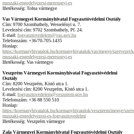
muszaki-engedelyezesi-meresugyi-es
Illetékesség: Tolna vármegye
Vas Vármegyei Kormányhivatal Fogyasztóvédelmi Osztály
Cím: 9700 Szombathely, Wesselényi u. 7.
Levelezési cím: 9702 Szombathely, Pf. 24.
E-mail:
fogyasztovedelem@vas.gov.hu
Telefonszám: +36/70-705-1435
Honlap:
https://kormanyhivatalok.hu/kormanyhivatalok/vas/megye/szervezet/k
muszaki-engedelyezesi-meresugyi-es
Illetékesség: Vas vármegye
Veszprém Vármegyei Kormányhivatal Fogyasztóvédelmi
Osztály
Cím: 8200 Veszprém, Kistó utca 1.
Levelezési cím: 8200 Veszprém, Kistó utca 1.
E-mail:
fogyasztovedelem@veszprem.gov.hu
Telefonszám: +36 88 550 510
Honlap:
https://kormanyhivatalok.hu/kormanyhivatalok/veszprem/megye/szerv
muszaki-engedelyezesi-es-fogyasztovedelmi
Illetékesség: Veszprém vármegye
Zala Vármegyei Kormányhivatal Fogyasztóvédelmi Osztály