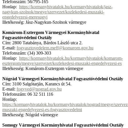
Telefonszám: 56/795-165
Honlap:
https://kormanyhivatalok.hu/kormanyhivatalok/jasz-
nagykun-szolnok/megye/szervezet/kozlekedesi-muszaki-
engedelyezesi-meresugyi
Illetékesség: Jász-Nagykun-Szolnok vármegye
Komárom-Esztergom Vármegyei Kormányhivatal
Fogyasztóvédelmi Osztály
Cím: 2800 Tatabánya, Bárdos László utca 2.
E-mail:
fogyasztovedelem.meff@komarom.gov.hu
Telefonszám: (34) 309-303
Honlap:
https://kormanyhivatalok.hu/kormanyhivatalok/komarom-
esztergom/megye/szervezet/kozlekedesi-muszaki-engedelyezesi-es
Illetékesség: Komárom-Esztergom vármegye
Nógrád Vármegyei Kormányhivatal Fogyasztóvédelmi Osztály
Cím: 3100 Salgótarján, Karancs út 54.
E-mail:
fogyved@nograd.gov.hu
Telefonszám: 06 32 511 116
Honlap:
https://kormanyhivatalok.hu/kormanyhivatalok/nograd/megye/szerveze
muszaki-engedelyezesi-es-fogyasztovedelmi
Illetékesség: Nógrád vármegye
Somogy Vármegyei Kormányhivatal Fogyasztóvédelmi Osztály