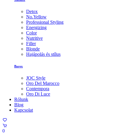
Detox
No.Yellow
Professional Styling
Energizing
Color
Nutritive
Filler
Blonde
Hajápolás és stílus
Barex
JOC Style
Oro Del Marocco
Contempora
Oro Di Luce
Rólunk
Blog
Kapcsolat
0