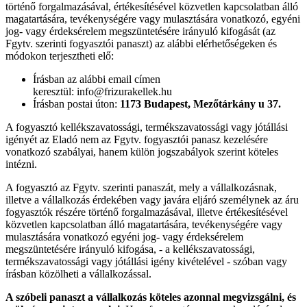
történő forgalmazásával, értékesítésével közvetlen kapcsolatban álló
magatartására, tevékenységére vagy mulasztására vonatkozó, egyéni
jog- vagy érdeksérelem megszüntetésére irányuló kifogását (az
Fgytv. szerinti fogyasztói panaszt) az alábbi elérhetőségeken és
módokon terjesztheti elő:
Írásban az alábbi email címen
keresztül: info@frizurakellek.hu
Írásban postai úton:
1173 Budapest, Mezőtárkány u 37.
A fogyasztó kellékszavatossági, termékszavatossági vagy jótállási
igényét az Eladó nem az Fgytv. fogyasztói panasz kezelésére
vonatkozó szabályai, hanem külön jogszabályok szerint köteles
intézni.
A fogyasztó az Fgytv. szerinti panaszát, mely a vállalkozásnak,
illetve a vállalkozás érdekében vagy javára eljáró személynek az áru
fogyasztók részére történő forgalmazásával, illetve értékesítésével
közvetlen kapcsolatban álló magatartására, tevékenységére vagy
mulasztására vonatkozó egyéni jog- vagy érdeksérelem
megszüntetésére irányuló kifogása, - a kellékszavatossági,
termékszavatossági vagy jótállási igény kivételével - szóban vagy
írásban közölheti a vállalkozással.
A szóbeli panaszt a vállalkozás köteles azonnal megvizsgálni, és