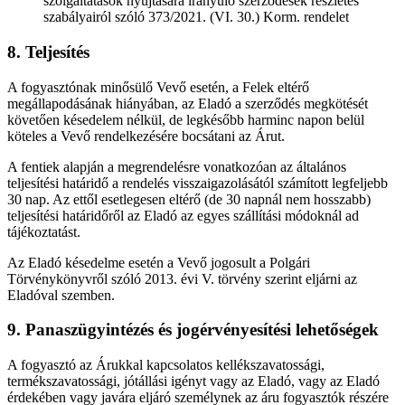
szolgáltatások nyújtására irányuló szerződések részletes
szabályairól szóló 373/2021. (VI. 30.) Korm. rendelet
8. Teljesítés
A fogyasztónak minősülő Vevő esetén, a Felek eltérő
megállapodásának hiányában, az Eladó a szerződés megkötését
követően késedelem nélkül, de legkésőbb harminc napon belül
köteles a Vevő rendelkezésére bocsátani az Árut.
A fentiek alapján a megrendelésre vonatkozóan az általános
teljesítési határidő a rendelés visszaigazolásától számított legfeljebb
30 nap. Az ettől esetlegesen eltérő (de 30 napnál nem hosszabb)
teljesítési határidőről az Eladó az egyes szállítási módoknál ad
tájékoztatást.
Az Eladó késedelme esetén a Vevő jogosult a Polgári
Törvénykönyvről szóló 2013. évi V. törvény szerint eljárni az
Eladóval szemben.
9. Panaszügyintézés és jogérvényesítési lehetőségek
A fogyasztó az Árukkal kapcsolatos kellékszavatossági,
termékszavatossági, jótállási igényt vagy az Eladó, vagy az Eladó
érdekében vagy javára eljáró személynek az áru fogyasztók részére