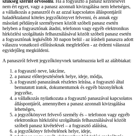
szükség szerint orvosolni
. Ha a fogyasztó a panasz kezelésével
nem ért egyet, vagy a panasz azonnali kivizsgálása nem lehetséges,
a vállalkozás a panaszról és az azzal kapcsolatos álláspontjáról
haladéktalanul köteles jegyzőkönyvet felvenni, és annak egy
másolati példányát személyesen közölt szóbeli panasz esetén
helyben a fogyasztónak átadni, telefonon vagy egyéb elektronikus
hírközlési szolgáltatás felhasználásával közölt szóbeli panasz esetén
a fogyasztónak legkésőbb 30 napon belül - az írásbeli panaszra adott
válaszra vonatkozó előírásoknak megfelelően - az érdemi válasszal
egyidejűleg megküldeni.
A panaszról felvett jegyzőkönyvnek tartalmaznia kell az alábbiakat:
a fogyasztó neve, lakcíme,
a panasz előterjesztésének helye, ideje, módja,
a fogyasztó panaszának részletes leírása, a fogyasztó által
bemutatott iratok, dokumentumok és egyéb bizonyítékok
jegyzéke,
a vállalkozás nyilatkozata a fogyasztó panaszával kapcsolatos
álláspontjáról, amennyiben a panasz azonnali kivizsgálása
lehetséges,
a jegyzőkönyvet felvevő személy és – telefonon vagy egyéb
elektronikus hírközlési szolgáltatás felhasználásával közölt
szóbeli panasz kivételével – a fogyasztó aláírása,
a jegyzőkönyv felvételének helye, ideje,