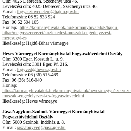
Cím: 4025 Debrecen, Széchenyi utca 46.
Levelezési cím: 4025 Debrecen, Széchenyi utca 46.
E-mail:
fogyasztovedelem@hajdu.gov.hu
Telefonszám: 06 52 533 924
Fax: 06 52 504 105
Honlap:
https://kormanyhivatalok.hu/kormanyhivatalok/hajdu-
bihar/megye/szervezet/kozlekedesi-muszaki-engedelyezesi-
meresugyi-es
Illetékesség: Hajdú-Bihar vármegye
Heves Vármegyei Kormányhivatal Fogyasztóvédelmi Osztály
Cím: 3300 Eger, Kossuth L. u. 9.
Levelezési cím: 3301 Eger, Pf. 216.
E-mail:
fogyved@heves.gov.hu
Telefonszám: 06 (36) 515-469
Fax: 06 (36) 516-040
Honlap:
https://kormanyhivatalok.hu/kormanyhivatalok/heves/megye/szervezet
muszaki-engedelyezesi-es-fogyasztovedelmi
Illetékesség: Heves vármegye
Jász-Nagykun-Szolnok Vármegyei Kormányhivatal
Fogyasztóvédelmi Osztály
Cím: 5000 Szolnok, Indóház u. 8.
E-mail:
jasz.fogyved@jasz.gov.hu