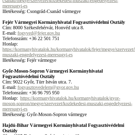
csanad/megye/szervezet/kozlekedesi-muszaki-engedelyezesi-
meresugyi-es
Illetékesség: Csongrád-Csanád vármegye
Fejér Vármegyei Kormányhivatal Fogyasztóvédelmi Osztály
Cím: 8000 Székesfehérvár, Honvéd utca 8.
E-mail:
fogyved@fejer.gov.hu
Telefonszám: +36 22 501 751
Honlap:
https://kormanyhivatalok.hu/kormanyhivatalok/fejer/megye/szervezet/
muszaki-engedelyezesi-meresugyi-es
Illetékesség: Fejér vármegye
Győr-Moson-Sopron Vármegyei Kormányhivatal
Fogyasztóvédelmi Osztály
Cím: 9022 Győr, Türr István utca. 7.
E-mail:
fogyasztovedelem@gyor.gov.hu
Telefonszám: +36 96 795 950
Honlap:
https://kormanyhivatalok.hu/kormanyhivatalok/gyor-
moson-sopron/megye/szervezet/kozlekedesi-muszaki-engedelyezesi-
meresugyi-es
Illetékesség: Győr-Moson-Sopron vármegye
Hajdú-Bihar Vármegyei Kormányhivatal Fogyasztóvédelmi
Osztály