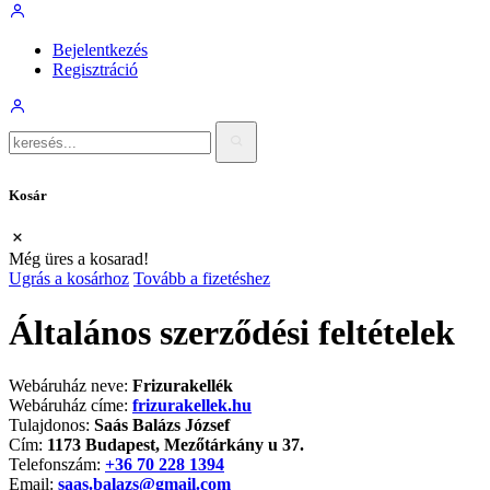
Bejelentkezés
Regisztráció
Kosár
Még üres a kosarad!
Ugrás a kosárhoz
Tovább a fizetéshez
Általános szerződési feltételek
Webáruház neve:
Frizurakellék
Webáruház címe:
frizurakellek.hu
Tulajdonos:
Saás Balázs József
Cím:
1173 Budapest, Mezőtárkány u 37.
Telefonszám:
+36 70 228 1394
Email:
saas.balazs@gmail.com