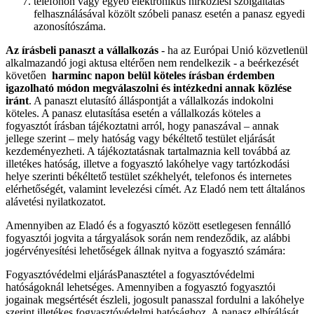
telefonon vagy egyéb elektronikus hírközlési szolgáltatás
felhasználásával közölt szóbeli panasz esetén a panasz egyedi
azonosítószáma.
Az írásbeli panaszt a vállalkozás
- ha az Európai Unió közvetlenül
alkalmazandó jogi aktusa eltérően nem rendelkezik - a beérkezését
követően
harminc napon belül köteles írásban érdemben
igazolható módon megválaszolni és intézkedni annak közlése
iránt
. A panaszt elutasító álláspontját a vállalkozás indokolni
köteles. A panasz elutasítása esetén a vállalkozás köteles a
fogyasztót írásban tájékoztatni arról, hogy panaszával – annak
jellege szerint – mely hatóság vagy békéltető testület eljárását
kezdeményezheti. A tájékoztatásnak tartalmaznia kell továbbá az
illetékes hatóság, illetve a fogyasztó lakóhelye vagy tartózkodási
helye szerinti békéltető testület székhelyét, telefonos és internetes
elérhetőségét, valamint levelezési címét. Az Eladó nem tett általános
alávetési nyilatkozatot.
Amennyiben az Eladó és a fogyasztó között esetlegesen fennálló
fogyasztói jogvita a tárgyalások során nem rendeződik, az alábbi
jogérvényesítési lehetőségek állnak nyitva a fogyasztó számára:
Fogyasztóvédelmi eljárásPanasztétel a fogyasztóvédelmi
hatóságoknál lehetséges. Amennyiben a fogyasztó fogyasztói
jogainak megsértését észleli, jogosult panasszal fordulni a lakóhelye
szerint illetékes fogyasztóvédelmi hatósághoz. A panasz elbírálását