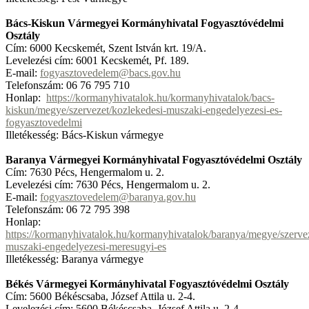
Bács-Kiskun Vármegyei Kormányhivatal Fogyasztóvédelmi
Osztály
Cím: 6000 Kecskemét, Szent István krt. 19/A.
Levelezési cím: 6001 Kecskemét, Pf. 189.
E-mail:
fogyasztovedelem@bacs.gov.hu
Telefonszám: 06 76 795 710
Honlap:
https://kormanyhivatalok.hu/kormanyhivatalok/bacs-
kiskun/megye/szervezet/kozlekedesi-muszaki-engedelyezesi-es-
fogyasztovedelmi
Illetékesség: Bács-Kiskun vármegye
Baranya Vármegyei Kormányhivatal Fogyasztóvédelmi Osztály
Cím: 7630 Pécs, Hengermalom u. 2.
Levelezési cím: 7630 Pécs, Hengermalom u. 2.
E-mail:
fogyasztovedelem@baranya.gov.hu
Telefonszám: 06 72 795 398
Honlap:
https://kormanyhivatalok.hu/kormanyhivatalok/baranya/megye/szervez
muszaki-engedelyezesi-meresugyi-es
Illetékesség: Baranya vármegye
Békés Vármegyei Kormányhivatal Fogyasztóvédelmi Osztály
Cím: 5600 Békéscsaba, József Attila u. 2-4.
Levelezési cím: 5600 Békéscsaba, József Attila u. 2-4.