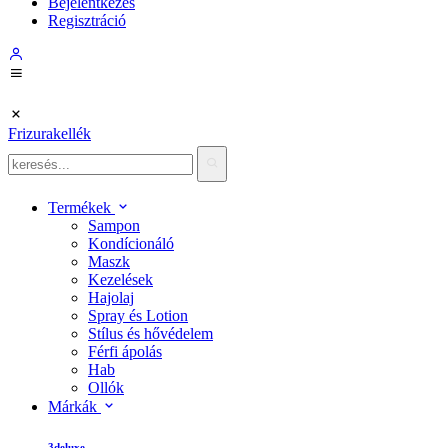
Bejelentkezés
Regisztráció
Frizurakellék
Termékek
Sampon
Kondícionáló
Maszk
Kezelések
Hajolaj
Spray és Lotion
Stílus és hővédelem
Férfi ápolás
Hab
Ollók
Márkák
3deluxe