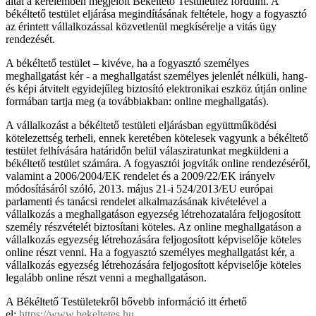
által a kérelemben megjelölt Békéltető Testülethez fordulni. A
békéltető testület eljárása megindításának feltétele, hogy a fogyasztó
az érintett vállalkozással közvetlenül megkísérelje a vitás ügy
rendezését.
A békéltető testület – kivéve, ha a fogyasztó személyes
meghallgatást kér - a meghallgatást személyes jelenlét nélküli, hang-
és képi átvitelt egyidejűleg biztosító elektronikai eszköz útján online
formában tartja meg (a továbbiakban: online meghallgatás).
A vállalkozást a békéltető testületi eljárásban együttműködési
kötelezettség terheli, ennek keretében kötelesek vagyunk a békéltető
testület felhívására határidőn belül válasziratunkat megküldeni a
békéltető testület számára. A fogyasztói jogviták online rendezéséről,
valamint a 2006/2004/EK rendelet és a 2009/22/EK irányelv
módosításáról szóló, 2013. május 21-i 524/2013/EU európai
parlamenti és tanácsi rendelet alkalmazásának kivételével a
vállalkozás a meghallgatáson egyezség létrehozatalára feljogosított
személy részvételét biztosítani köteles. Az online meghallgatáson a
vállalkozás egyezség létrehozására feljogosított képviselője köteles
online részt venni. Ha a fogyasztó személyes meghallgatást kér, a
vállalkozás egyezség létrehozására feljogosított képviselője köteles
legalább online részt venni a meghallgatáson.
A Békéltető Testületekről bővebb információ itt érhető
el:
https://www.bekeltetes.hu