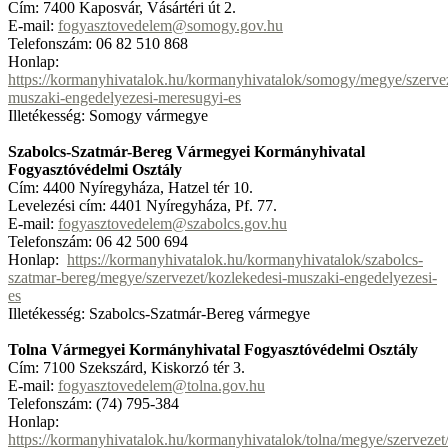
Cím: 7400 Kaposvár, Vásártéri út 2.
E-mail:
fogyasztovedelem@somogy.gov.hu
Telefonszám: 06 82 510 868
Honlap:
https://kormanyhivatalok.hu/kormanyhivatalok/somogy/megye/szervez
muszaki-engedelyezesi-meresugyi-es
Illetékesség: Somogy vármegye
Szabolcs-Szatmár-Bereg Vármegyei Kormányhivatal
Fogyasztóvédelmi Osztály
Cím: 4400 Nyíregyháza, Hatzel tér 10.
Levelezési cím: 4401 Nyíregyháza, Pf. 77.
E-mail:
fogyasztovedelem@szabolcs.gov.hu
Telefonszám: 06 42 500 694
Honlap:
https://kormanyhivatalok.hu/kormanyhivatalok/szabolcs-
szatmar-bereg/megye/szervezet/kozlekedesi-muszaki-engedelyezesi-
es
Illetékesség: Szabolcs-Szatmár-Bereg vármegye
Tolna Vármegyei Kormányhivatal Fogyasztóvédelmi Osztály
Cím: 7100 Szekszárd, Kiskorzó tér 3.
E-mail:
fogyasztovedelem@tolna.gov.hu
Telefonszám: (74) 795-384
Honlap:
https://kormanyhivatalok.hu/kormanyhivatalok/tolna/megye/szervezet