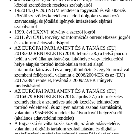
közötti szerződések részletes szabályairól
19/2014. (IV.29.) NGM rendelet a fogyasztó és vállalkozás
közötti szerződés keretében eladott dolgokra vonatkozó
szavatossági és jótállási igények intézésének eljárási
szabályairól
1999. évi LXXVI. törvény a szerzői jogról
2011. évi CXII. törvény az információs önrendelkezési jogról
és az információszabadságról
AZ EURÓPAI PARLAMENT ÉS A TANÁCS (EU)
2018/302 RENDELETE (2018. február 28.) a belső piacon
belül a vevő állampolgársága, lakóhelye vagy letelepedési
helye alapján történő indokolatlan területi alapú
tartalomkorlátozással és a megkülönböztetés egyéb formáival
szembeni fellépésről, valamint a 2006/2004/EK és az (EU)
2017/2394 rendelet, továbbá a 2009/22/EK irányelv
módosításáról
AZ EURÓPAI PARLAMENT ÉS A TANÁCS (EU)
2016/679 RENDELETE (2016. április 27.) a természetes
személyeknek a személyes adatok kezelése tekintetében
történő védelméről és az ilyen adatok szabad áramlásáról,
valamint a 95/46/EK rendelet hatályon kívül helyezéséről
(általános adatvédelmi rendelet)
A fogyasztó és vállalkozás közötti, az áruk adásvételére,
valamint a digitális tartalom szolgáltatására és digitális