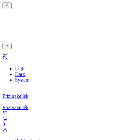
Light
Dark
System
Frizurakellék
Frizurakellék
0