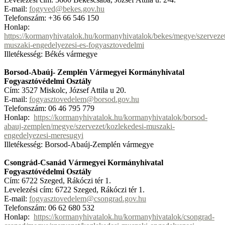
E-mail:
fogyved@bekes.gov.hu
Telefonszám: +36 66 546 150
Honlap:
https://kormanyhivatalok.hu/kormanyhivatalok/bekes/megye/szervezet
muszaki-engedelyezesi-es-fogyasztovedelmi
Illetékesség: Békés vármegye
Borsod-Abaúj- Zemplén Vármegyei Kormányhivatal
Fogyasztóvédelmi Osztály
Cím: 3527 Miskolc, József Attila u 20.
E-mail:
fogyasztovedelem@borsod.gov.hu
Telefonszám: 06 46 795 779
Honlap:
https://kormanyhivatalok.hu/kormanyhivatalok/borsod-
abauj-zemplen/megye/szervezet/kozlekedesi-muszaki-
engedelyezesi-meresugyi
Illetékesség: Borsod-Abaúj-Zemplén vármegye
Csongrád-Csanád Vármegyei Kormányhivatal
Fogyasztóvédelmi Osztály
Cím: 6722 Szeged, Rákóczi tér 1.
Levelezési cím: 6722 Szeged, Rákóczi tér 1.
E-mail:
fogyasztovedelem@csongrad.gov.hu
Telefonszám: 06 62 680 532
Honlap:
https://kormanyhivatalok.hu/kormanyhivatalok/csongrad-