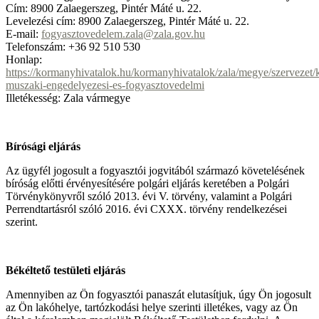
Cím: 8900 Zalaegerszeg, Pintér Máté u. 22.
Levelezési cím: 8900 Zalaegerszeg, Pintér Máté u. 22.
E-mail:
fogyasztovedelem.zala@zala.gov.hu
Telefonszám: +36 92 510 530
Honlap:
https://kormanyhivatalok.hu/kormanyhivatalok/zala/megye/szervezet/
muszaki-engedelyezesi-es-fogyasztovedelmi
Illetékesség: Zala vármegye
Bírósági eljárás
Az ügyfél jogosult a fogyasztói jogvitából származó követelésének
bíróság előtti érvényesítésére polgári eljárás keretében a Polgári
Törvénykönyvről szóló 2013. évi V. törvény, valamint a Polgári
Perrendtartásról szóló 2016. évi CXXX. törvény rendelkezései
szerint.
Békéltető testületi eljárás
Amennyiben az Ön fogyasztói panaszát elutasítjuk, úgy Ön jogosult
az Ön lakóhelye, tartózkodási helye szerinti illetékes, vagy az Ön