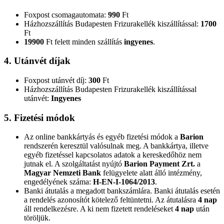
Foxpost csomagautomata:
990
Ft
Házhozszállítás Budapesten Frizurakellék kiszállítással:
1700
Ft
19900
Ft felett minden szállítás
ingyenes
.
4. Utánvét díjak
Foxpost utánvét díj:
300
Ft
Házhozszállítás Budapesten Frizurakellék kiszállítással
utánvét:
Ingyenes
5. Fizetési módok
Az online bankkártyás és egyéb fizetési módok a
Barion
rendszerén keresztül valósulnak meg. A bankkártya, illetve
egyéb fizetéssel kapcsolatos adatok a kereskedőhöz nem
jutnak el. A szolgáltatást nyújtó
Barion Payment Zrt.
a
Magyar Nemzeti Bank
felügyelete alatt álló intézmény,
engedélyének száma:
H-EN-I-1064/2013
.
Banki átutalás a megadott bankszámlára. Banki átutalás esetén
a rendelés azonosítót kötelező feltüntetni. Az átutalásra
4 nap
áll rendelkezésre. A ki nem fizetett rendeléseket
4 nap
után
töröljük.