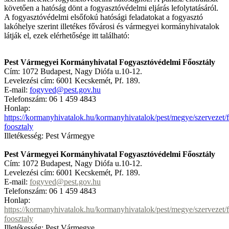
követően a hatóság dönt a fogyasztóvédelmi eljárás lefolytatásáról.
A fogyasztóvédelmi elsőfokú hatósági feladatokat a fogyasztó
lakóhelye szerint illetékes fővárosi és vármegyei kormányhivatalok
látják el, ezek elérhetősége itt található:
Pest Vármegyei Kormányhivatal Fogyasztóvédelmi Főosztály
Cím: 1072 Budapest, Nagy Diófa u.10-12.
Levelezési cím: 6001 Kecskemét, Pf. 189.
E-mail:
fogyved@pest.gov.hu
Telefonszám: 06 1 459 4843
Honlap:
https://kormanyhivatalok.hu/kormanyhivatalok/pest/megye/szervezet/
foosztaly
Illetékesség: Pest Vármegye
Pest Vármegyei Kormányhivatal Fogyasztóvédelmi Főosztály
Cím: 1072 Budapest, Nagy Diófa u.10-12.
Levelezési cím: 6001 Kecskemét, Pf. 189.
E-mail:
fogyved@pest.gov.hu
Telefonszám: 06 1 459 4843
Honlap:
https://kormanyhivatalok.hu/kormanyhivatalok/pest/megye/szervezet/
foosztaly
Illetékesség: Pest Vármegye