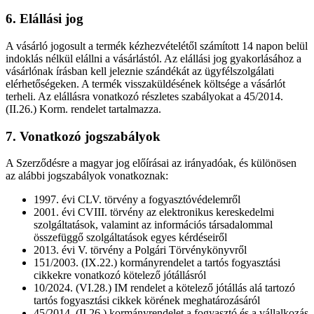
6. Elállási jog
A vásárló jogosult a termék kézhezvételétől számított 14 napon belül
indoklás nélkül elállni a vásárlástól. Az elállási jog gyakorlásához a
vásárlónak írásban kell jeleznie szándékát az ügyfélszolgálati
elérhetőségeken. A termék visszaküldésének költsége a vásárlót
terheli. Az elállásra vonatkozó részletes szabályokat a 45/2014.
(II.26.) Korm. rendelet tartalmazza.
7. Vonatkozó jogszabályok
A Szerződésre a magyar jog előírásai az irányadóak, és különösen
az alábbi jogszabályok vonatkoznak:
1997. évi CLV. törvény a fogyasztóvédelemről
2001. évi CVIII. törvény az elektronikus kereskedelmi
szolgáltatások, valamint az információs társadalommal
összefüggő szolgáltatások egyes kérdéseiről
2013. évi V. törvény a Polgári Törvénykönyvről
151/2003. (IX.22.) kormányrendelet a tartós fogyasztási
cikkekre vonatkozó kötelező jótállásról
10/2024. (VI.28.) IM rendelet a kötelező jótállás alá tartozó
tartós fogyasztási cikkek körének meghatározásáról
45/2014. (II.26.) kormányrendelet a fogyasztó és a vállalkozás