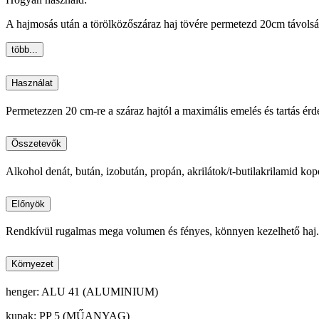
A hajmosás után a törölközőszáraz haj tövére permetezd 20cm távolságr
több...
Használat
Permetezzen 20 cm-re a száraz hajtól a maximális emelés és tartás ér
Összetevők
Alkohol denát, bután, izobután, propán, akrilátok/t-butilakrilamid kopol
Előnyök
Rendkívül rugalmas mega volumen és fényes, könnyen kezelhető haj
Környezet
henger: ALU 41 (ALUMINIUM)
kupak: PP 5 (MŰANYAG)