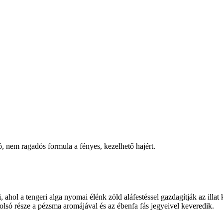
dó, nem ragadós formula a fényes, kezelhető hajért.
 ahol a tengeri alga nyomai élénk zöld aláfestéssel gazdagítják az illat k
utolsó része a pézsma aromájával és az ébenfa fás jegyeivel keveredik.