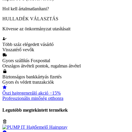
Hol kell ártalmatlanítani?
HULLADÉK VÁLASZTÁS
Kövesse az önkormányzat utasításait
Több száz elégedett vásárló
Visszatérő vevők
Gyors szállítás Foxposttal
Országos átvételi pontok, rugalmas átvétel
Biztonságos bankkártyás fizetés
Gyors és védett tranzakciók
Őszi hajregeneráló akció −15%
Professzionális minőség otthonra
Legutóbb megtekintett termékek