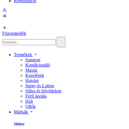
Regisztráció
Frizurakellék
Termékek
Sampon
Kondícionáló
Maszk
Kezelések
Hajolaj
Spray és Lotion
Stílus és hővédelem
Férfi ápolás
Hab
Ollók
Márkák
3deluxe