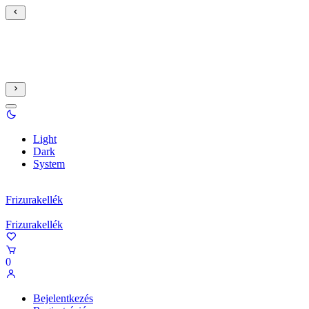
Light
Dark
System
Frizurakellék
Frizurakellék
0
Bejelentkezés