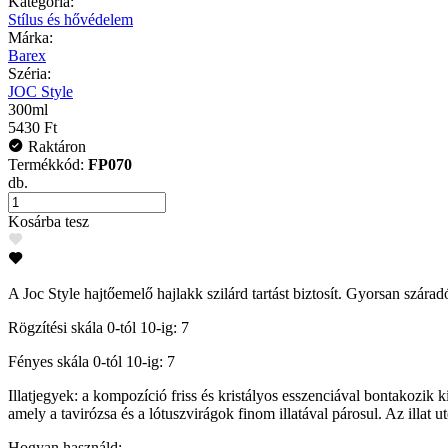
Kategória:
Stílus és hővédelem
Márka:
Barex
Széria:
JOC Style
300ml
5430 Ft
Raktáron
Termékkód:
FP070
db.
Kosárba tesz
A Joc Style hajtőemelő hajlakk szilárd tartást biztosít. Gyorsan szára
Rögzítési skála 0-tól 10-ig: 7
Fényes skála 0-tól 10-ig: 7
Illatjegyek: a kompozíció friss és kristályos esszenciával bontakozik ki,
amely a tavirózsa és a lótuszvirágok finom illatával párosul. Az illat 
Hogyan használd: