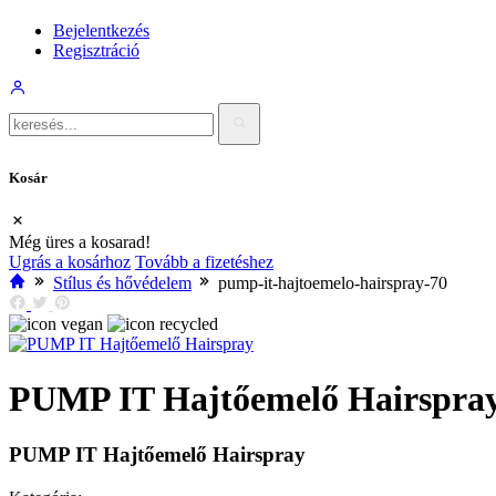
Bejelentkezés
Regisztráció
Kosár
Még üres a kosarad!
Ugrás a kosárhoz
Tovább a fizetéshez
Stílus és hővédelem
pump-it-hajtoemelo-hairspray-70
PUMP IT Hajtőemelő Hairspra
PUMP IT Hajtőemelő Hairspray