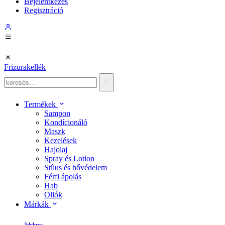
Bejelentkezés
Regisztráció
Frizurakellék
Termékek
Sampon
Kondícionáló
Maszk
Kezelések
Hajolaj
Spray és Lotion
Stílus és hővédelem
Férfi ápolás
Hab
Ollók
Márkák
3deluxe