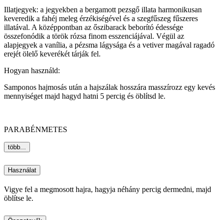
Illatjegyek: a jegyekben a bergamott pezsgő illata harmonikusan
keveredik a fahéj meleg érzékiségével és a szegfűszeg fűszeres
illatával. A középpontban az őszibarack beborító édessége
összefonódik a török ​​rózsa finom esszenciájával. Végül az
alapjegyek a vanília, a pézsma lágysága és a vetiver magával ragadó
erejét ölelő keverékét tárják fel.
Hogyan használd:
Samponos hajmosás után a hajszálak hosszára masszírozz egy kevés
mennyiséget majd hagyd hatni 5 percig és öblítsd le.
PARABÉNMETES
több...
Használat
Vigye fel a megmosott hajra, hagyja néhány percig dermedni, majd
öblítse le.