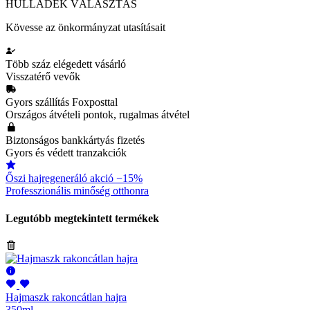
HULLADÉK VÁLASZTÁS
Kövesse az önkormányzat utasításait
Több száz elégedett vásárló
Visszatérő vevők
Gyors szállítás Foxposttal
Országos átvételi pontok, rugalmas átvétel
Biztonságos bankkártyás fizetés
Gyors és védett tranzakciók
Őszi hajregeneráló akció −15%
Professzionális minőség otthonra
Legutóbb megtekintett termékek
Hajmaszk rakoncátlan hajra
350ml