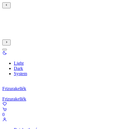
Light
Dark
System
Frizurakellék
Frizurakellék
0