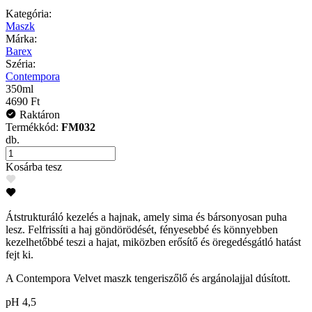
Kategória:
Maszk
Márka:
Barex
Széria:
Contempora
350ml
4690 Ft
Raktáron
Termékkód:
FM032
db.
Kosárba tesz
Átstrukturáló kezelés a hajnak, amely sima és bársonyosan puha
lesz. Felfrissíti a haj göndörödését, fényesebbé és könnyebben
kezelhetőbbé teszi a hajat, miközben erősítő és öregedésgátló hatást
fejt ki.
A Contempora Velvet maszk tengeriszőlő és argánolajjal dúsított.
pH 4,5