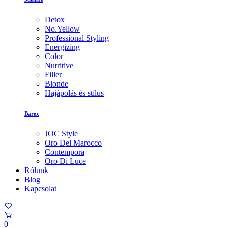
Detox
No.Yellow
Professional Styling
Energizing
Color
Nutritive
Filler
Blonde
Hajápolás és stílus
Barex
JOC Style
Oro Del Marocco
Contempora
Oro Di Luce
Rólunk
Blog
Kapcsolat
0