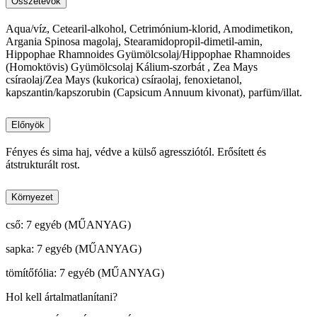
Összetevők
Aqua/víz, Cetearil-alkohol, Cetrimónium-klorid, Amodimetikon,
Argania Spinosa magolaj, Stearamidopropil-dimetil-amin,
Hippophae Rhamnoides Gyümölcsolaj/Hippophae Rhamnoides
(Homoktövis) Gyümölcsolaj Kálium-szorbát , Zea Mays
csíraolaj/Zea Mays (kukorica) csíraolaj, fenoxietanol,
kapszantin/kapszorubin (Capsicum Annuum kivonat), parfüm/illat.
Előnyök
Fényes és sima haj, védve a külső agressziótól. Erősített és
átstrukturált rost.
Környezet
cső: 7 egyéb (MŰANYAG)
sapka: 7 egyéb (MŰANYAG)
tömítőfólia: 7 egyéb (MŰANYAG)
Hol kell ártalmatlanítani?