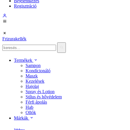
Bejelentkezés
Regisztráció
Frizurakellék
Termékek
Sampon
Kondícionáló
Maszk
Kezelések
Hajolaj
Spray és Lotion
Stílus és hővédelem
Férfi ápolás
Hab
Ollók
Márkák
3deluxe