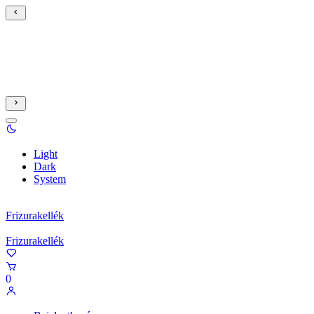
Light
Dark
System
Frizurakellék
Frizurakellék
0