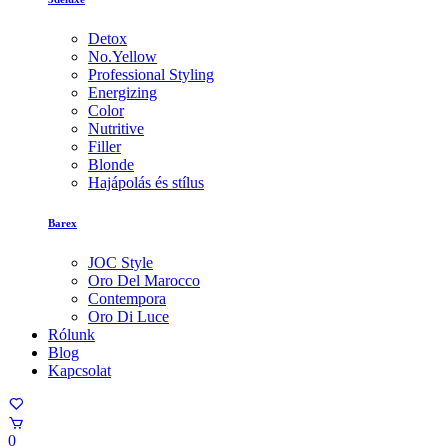
Detox
No.Yellow
Professional Styling
Energizing
Color
Nutritive
Filler
Blonde
Hajápolás és stílus
Barex
JOC Style
Oro Del Marocco
Contempora
Oro Di Luce
Rólunk
Blog
Kapcsolat
0