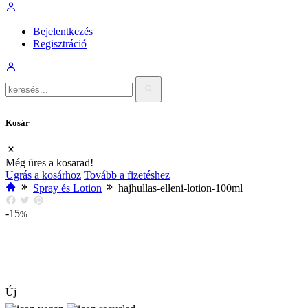
Bejelentkezés
Regisztráció
Kosár
Még üres a kosarad!
Ugrás a kosárhoz
Tovább a fizetéshez
Spray és Lotion
hajhullas-elleni-lotion-100ml
-15
%
Új