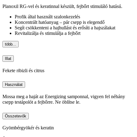
Planoxil RG-vel és keratinnal készült, fejbőrt stimuláló hatású.
Profik által használt szalonkezelés
Koncentrált hatóanyag – pár csepp is elegendő
Segít csökkenteni a hajhullást és erősíti a hajszálakat
Revitalizálja és stimulálja a fejbőrt
több...
Illat
Fekete ribizli és citrus
Használat
Mossa meg a haját az Energizing samponnal, vigyen fel néhány
csepp testápolót a fejbőrre. Ne öblítse le.
Összetevők
Gyömbérgyökér és keratin