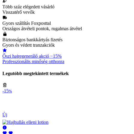
Több száz elégedett vásárló
Visszatérő vevők
Gyors szállítás Foxposttal
Országos átvételi pontok, rugalmas átvétel
Biztonságos bankkártyás fizetés
Gyors és védett tranzakciók
Őszi hajregeneráló akció −15%
Professzionális minőség otthonra
Legutóbb megtekintett termékek
-15
%
Új