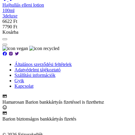
Hajhullás elleni lotion
100ml
3deluxe
6622 Ft
7790 Ft
Kosárba
Általános szerződési feltételek
Adatvédelmi tájékoztató
Szállítási információk
Gyik
Kapcsolat
Hamarosan Barion bankkártyás fizetéssel is fizethetsz
Barion biztonságos bankkártyás fizetés
© 2026 Frizurakellék