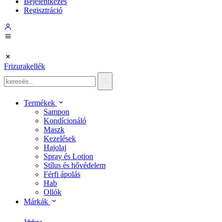
Bejelentkezés
Regisztráció
Frizurakellék
Termékek
Sampon
Kondícionáló
Maszk
Kezelések
Hajolaj
Spray és Lotion
Stílus és hővédelem
Férfi ápolás
Hab
Ollók
Márkák
3deluxe