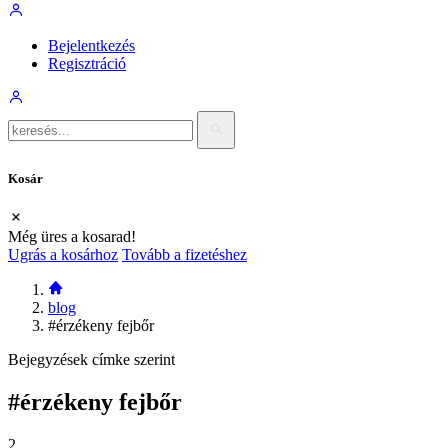
Bejelentkezés
Regisztráció
Kosár
Még üres a kosarad!
Ugrás a kosárhoz
Tovább a fizetéshez
blog
#érzékeny fejbőr
Bejegyzések címke szerint
#érzékeny fejbőr
2