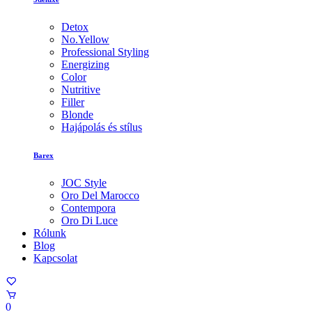
Detox
No.Yellow
Professional Styling
Energizing
Color
Nutritive
Filler
Blonde
Hajápolás és stílus
Barex
JOC Style
Oro Del Marocco
Contempora
Oro Di Luce
Rólunk
Blog
Kapcsolat
0