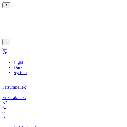
Light
Dark
System
Frizurakellék
Frizurakellék
0